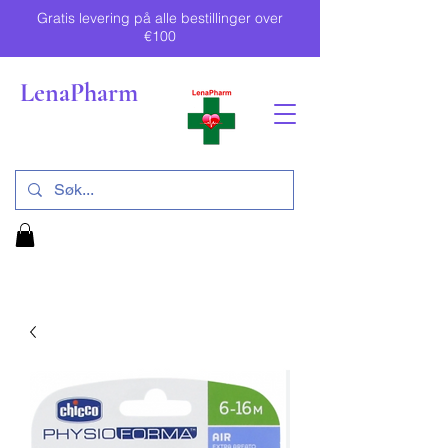
Gratis levering på alle bestillinger over
€100
LenaPharm