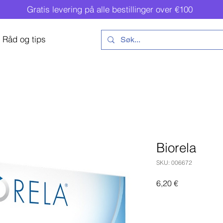
Gratis levering på alle bestillinger over €100
Råd og tips
Biorela
SKU: 006672
Pris
6,20 €
Legg