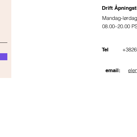
Drift Åpningst
Mandag-lørda
08.00–20.00 P
+3826
Tel
ele
email: