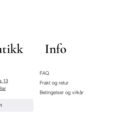
utikk
Info
FAQ
a 13
Frakt og retur
Bar
Betingelser og vilkår
n