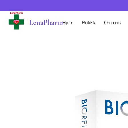
LenaPharm
Hjem
Butikk
Om oss