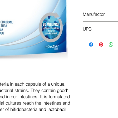
Manufactor
Biorela
UPC
3859891242054
cteria in each capsule of a unique,
cterial strains. They contain good*
nd in our intestines. It is formulated
ial cultures reach the intestines and
r of bifidobacteria and lactobacilli