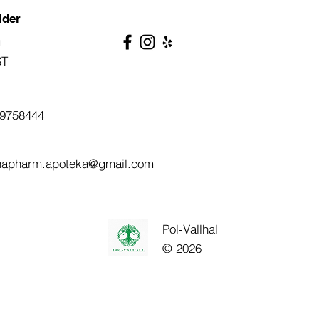
ider
g
ST
9758444
napharm.apoteka@gmail.com
Pol-Vallhal
© 2026