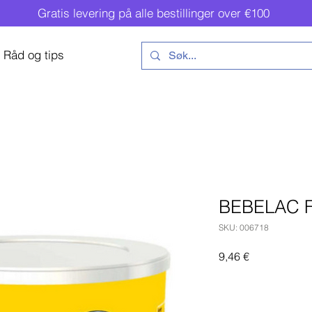
Gratis levering på alle bestillinger over €100
Råd og tips
BEBELAC 
SKU: 006718
Pris
9,46 €
Legg