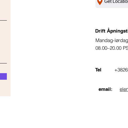
Get Locatio
Drift Åpningst
Mandag-lørda
08.00–20.00 P
+3826
Tel
ele
email: