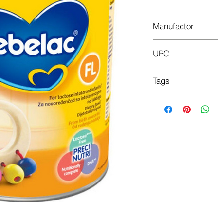
Manufactor
Nutricia Zaklady Pr
UPC
8712400714112
Tags
Posebna mliječna fo
netolerancijom na la
Spezielle Milchformel
Posebna mlečna for
netolerancijom na la
Spesiell melkebland
laktoseintoleranse.
Специальная молоч
для младенцев с не