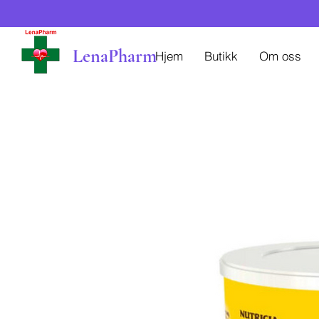
LenaPharm
Hjem
Butikk
Om oss