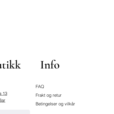
utikk
Info
FAQ
a 13
Frakt og retur
Bar
Betingelser og vilkår