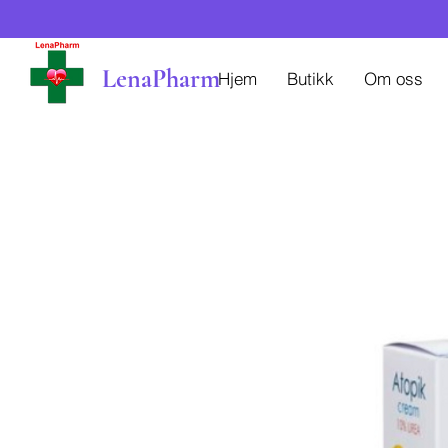
LenaPharm
Hjem
Butikk
Om oss