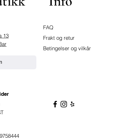
utikk
Info
FAQ
a 13
Frakt og retur
Bar
Betingelser og vilkår
n
ider
g
ST
9758444