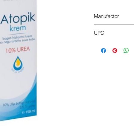
Manufactor
CrystalDerma
UPC
8600102944060