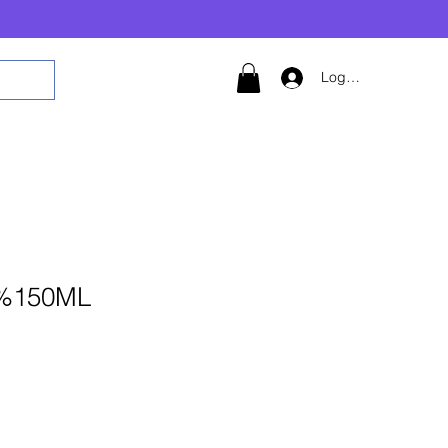
Logg inn
0%150ML
 til i handlekurv