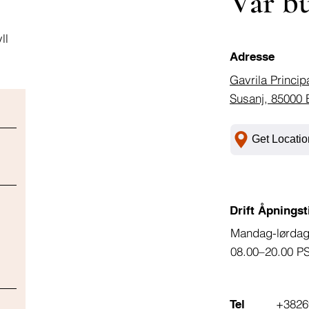
Vår b
ll
Adresse
Gavrila Princip
Susanj, 85000 
Get Locatio
Drift Åpningst
Mandag-lørda
08.00–20.00 P
+3826
Tel