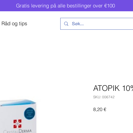
Gratis levering på alle bestillinger over €100
Råd og tips
ATOPIK 1
SKU: 006742
Pris
8,20 €
Legg