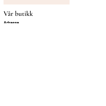
Vår butikk
Adresse
Gavrila Principa 13
Susanj, 85000 Bar
Get Location
Info
FAQ
Frakt og retur
Betingelser og vilkår
Drift Åpningstider