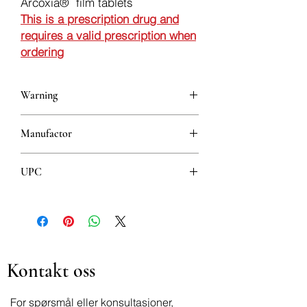
Arcoxia® film tablets
This is a prescription drug and
requires a valid prescription when
ordering
Warning
This is a prescription drug and requires
Manufactor
a valid prescription when ordering
ORGANON HEIST B.V.
UPC
60mg 8606111403109
90mg 8606111403116
120mg 8606111403123
Kontakt oss
For spørsmål eller konsultasjoner,