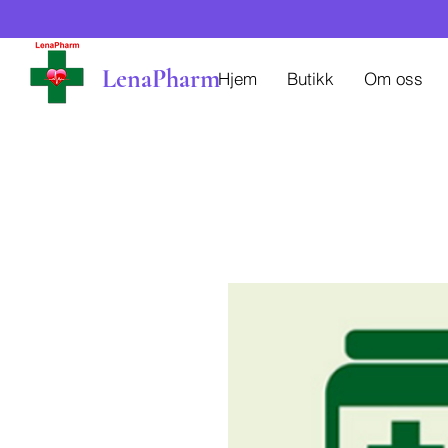
LenaPharm
Hjem
Butikk
Om oss