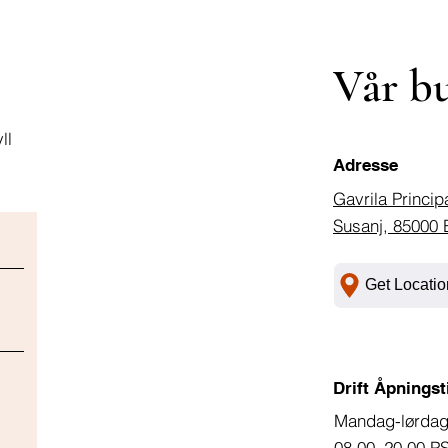
Vår b
ll
Adresse
Gavrila Princip
Susanj, 85000 
Get Locatio
Drift Åpningst
Mandag-lørda
08.00–20.00 P