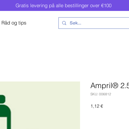
Gratis levering på alle bestillinger over €100
Råd og tips
Ampril® 2.
SKU: 006812
Pris
1,12 €
Legg