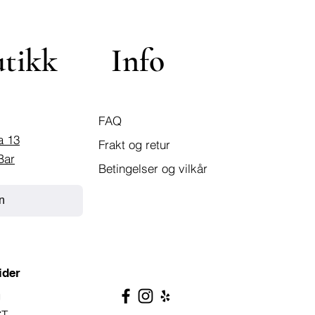
utikk
Info
FAQ
a 13
Frakt og retur
Bar
Betingelser og vilkår
n
ider
g
ST