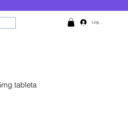
Logg inn
5mg tableta
 til i handlekurv