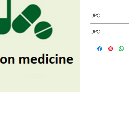
UPC
KRKA D.D., NOVO 
UPC
3838989542856