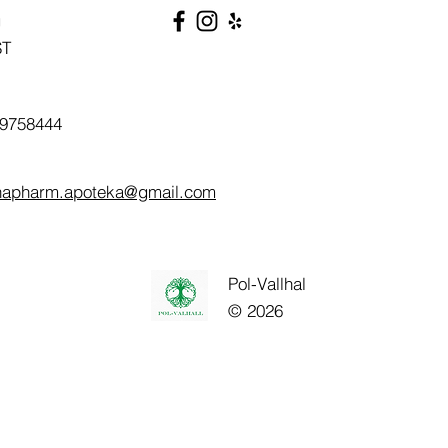
g
ST
9758444
napharm.apoteka@gmail.com
Pol-Vallhal
© 2026