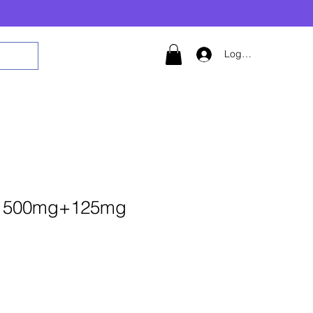
Logg inn
v 500mg+125mg