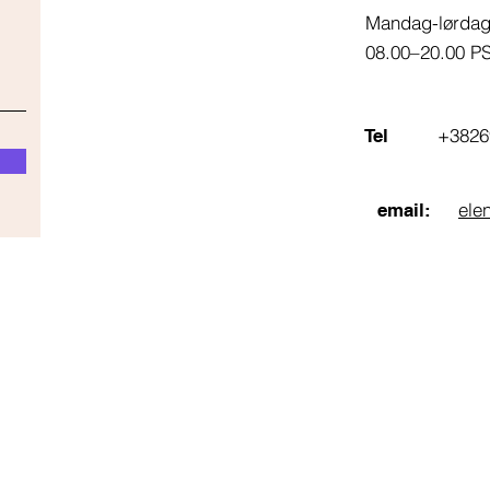
Mandag-lørda
08.00–20.00 P
+3826
Tel
ele
email: