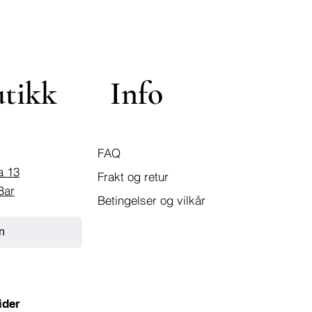
utikk
Info
FAQ
a 13
Frakt og retur
Bar
Betingelser og vilkår
n
ider