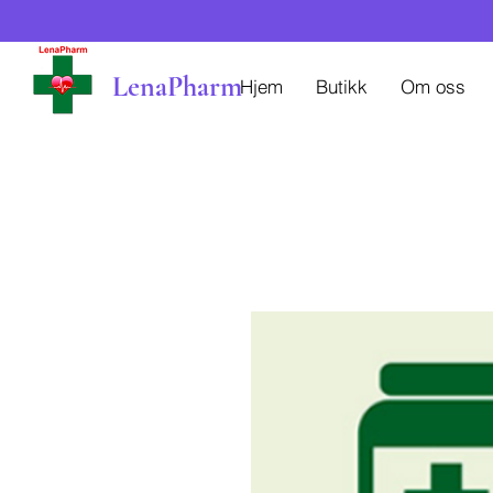
LenaPharm
Hjem
Butikk
Om oss