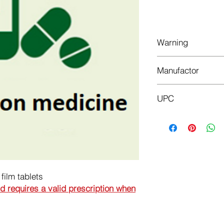
Legg
Warning
This is a prescriptio
Manufactor
prescription when or
SANDOZ GMBH
UPC
8606010892769
ilm tablets
nd requires a valid prescription when