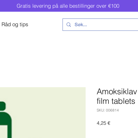
Gratis levering på alle bestillinger over €100
Råd og tips
Amoksikla
film tablets
SKU: 006814
Pris
4,25 €