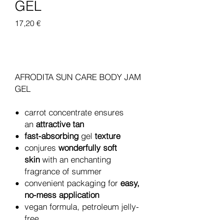
GEL
Pris
17,20 €
Legg til i handlekurv
AFRODITA SUN CARE BODY JAM
GEL
carrot concentrate ensures
an
attractive tan
fast-absorbing
gel
texture
conjures
wonderfully soft
skin
with an enchanting
fragrance of summer
convenient packaging for
easy,
no-mess application
vegan formula, petroleum jelly-
free