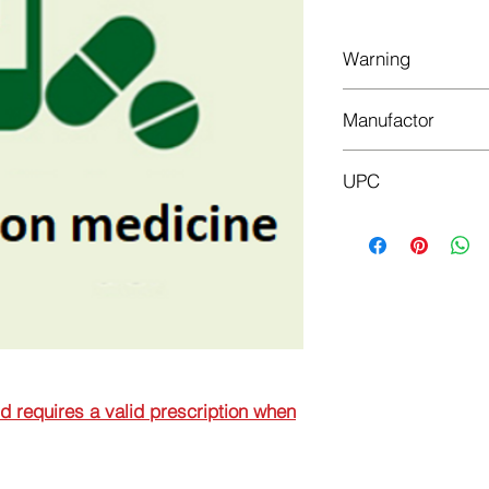
Warning
This is a prescriptio
Manufactor
prescription when or
Hemofarm
UPC
8600097416849
nd requires a valid prescription when