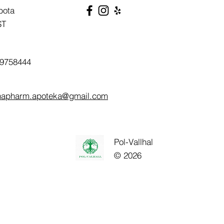
bota
ST
9758444
napharm.apoteka@gmail.com
Pol-Vallhal
© 2026