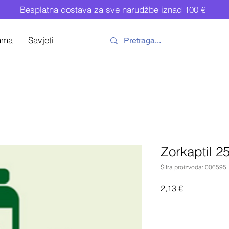
Besplatna dostava za sve narudžbe iznad 100 €
ama
Savjeti
Zorkaptil 
Šifra proizvoda: 006595
Cijena
2,13 €
Do