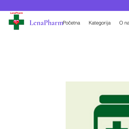
LenaPharm
Početna
Kategorija
O n