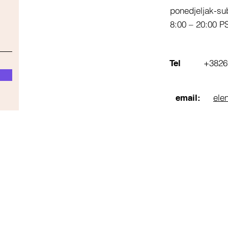
ponedjeljak-su
8:00 – 20:00 P
+3826
Tel
ele
email: