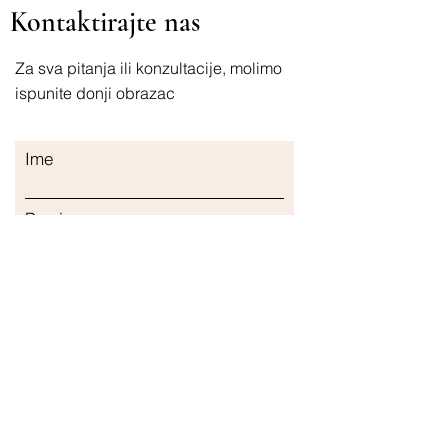
Kontaktirajte nas
Za sva pitanja ili konzultacije, molimo
ispunite donji obrazac
Ime
Prezime
Email
Predmet
Napisite poruku...