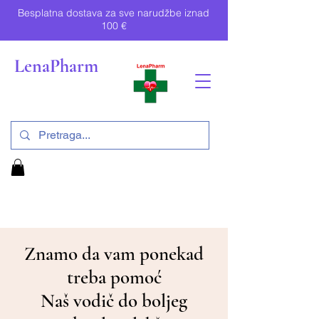
Besplatna dostava za sve narudžbe iznad
100 €
LenaPharm
Znamo da vam ponekad
treba pomoć
Naš vodič do boljeg