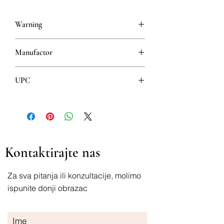
Warning
This is a prescription drug and requires
Manufactor
a valid prescription when ordering
BAYER PHARMA
UPC
8600103492485
Kontaktirajte nas
Za sva pitanja ili konzultacije, molimo
ispunite donji obrazac
Ime