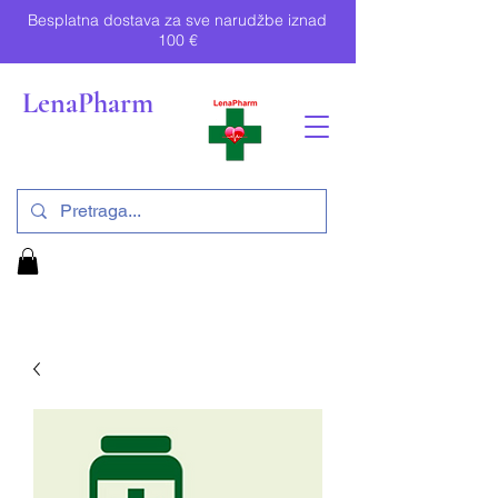
Besplatna dostava za sve narudžbe iznad
100 €
LenaPharm