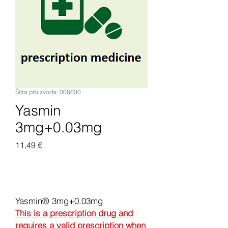
Šifra proizvoda: 006600
Yasmin
3mg+0.03mg
Cijena
11,49 €
Dodaj u košaricu
Yasmin® 3mg+0.03mg
This is a prescription drug and
requires a valid prescription when