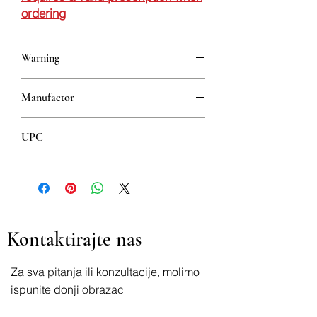
ordering
Warning
This is a prescription drug and requires
Manufactor
a valid prescription when ordering
BAYER AG
UPC
8600103492270
Kontaktirajte nas
Za sva pitanja ili konzultacije, molimo
ispunite donji obrazac