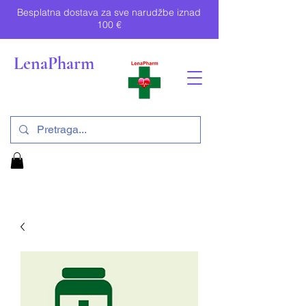
Besplatna dostava za sve narudžbe iznad
100 €
LenaPharm