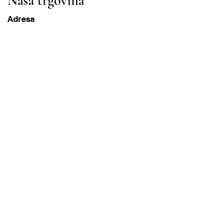
Naša trgovina
Adresa
Gavrila Principa 13
Susanj, 85000 Bar
Dohvati lokaciju
Info
Pitanja
Dostava i povrat
Uvjeti korištenja
Radni sati
ponedjeljak-subota
8:00 – 20:00 PST