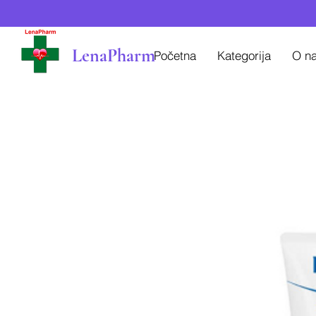
LenaPharm
Početna
Kategorija
O n