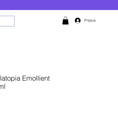
Prijava
latopia Emollient
ml