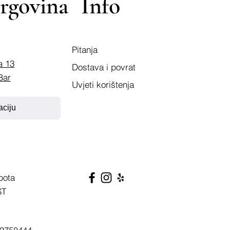
rgovina
Info
Pitanja
a 13
Dostava i povrat
Bar
Uvjeti korištenja
aciju
bota
ST