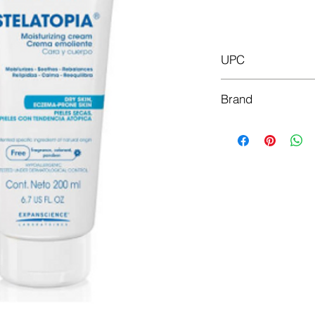
Do
UPC
3504105033521
Brand
Mustela