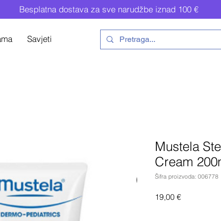
Besplatna dostava za sve narudžbe iznad 100 €
ama
Savjeti
Mustela Ste
Cream 200
Šifra proizvoda: 006778
Cijena
19,00 €