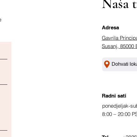
Naša t
e
Adresa
Gavrila Princip
Susanj, 85000 
Dohvati lok
Radni sati
ponedjeljak-su
8:00 – 20:00 P