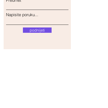
Predmet
Napisite poruku...
podnijeti
Naša trgovina
Adresa
Gavrila Principa 13
Susanj, 85000 Bar
Dohvati lokaciju
Info