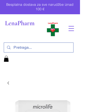
Besplatna dostava za sve narudžbe iznad
100 €
LenaPharm