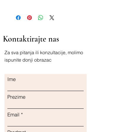
aparat za mjerenje krvnog pritiska
Blutdruckmessgerät
blodtrykksmåler
апарат за мерење крвног притиска
тонометр
Kontaktirajte nas
Za sva pitanja ili konzultacije, molimo
ispunite donji obrazac
Ime
Prezime
Email