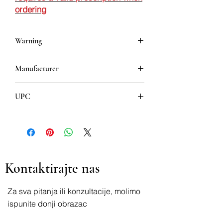
ordering
Warning
This is a prescription drug and requires
Manufacturer
a valid prescription when ordering
BELUPO
UPC
3850343032476
Kontaktirajte nas
Za sva pitanja ili konzultacije, molimo
ispunite donji obrazac