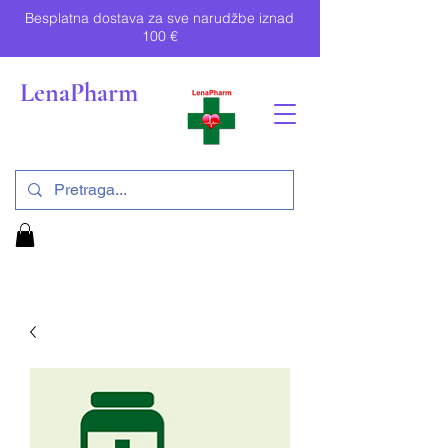
Besplatna dostava za sve narudžbe iznad
100 €
LenaPharm