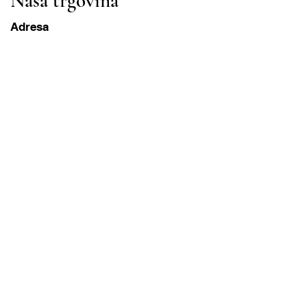
Naša trgovina
Adresa
Gavrila Principa 13
Susanj, 85000 Bar
Dohvati lokaciju
Info
Pitanja
Dostava i povrat
Uvjeti korištenja
Radni sati
ponedjeljak-subota
8:00 – 20:00 PST