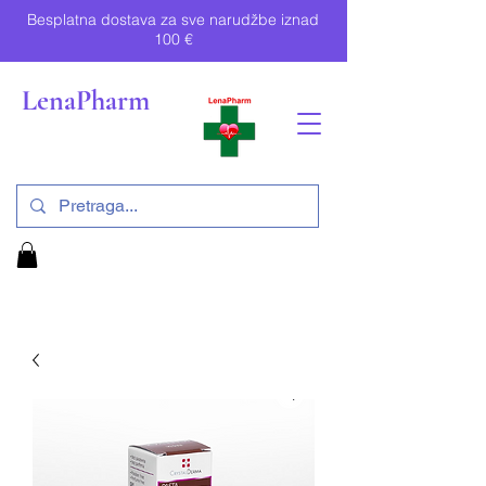
Besplatna dostava za sve narudžbe iznad
100 €
LenaPharm