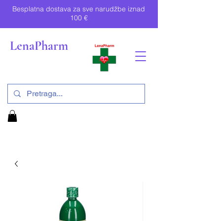
Besplatna dostava za sve narudžbe iznad
100 €
LenaPharm