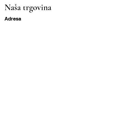
Naša trgovina
Adresa
Gavrila Principa 13
Susanj, 85000 Bar
Dohvati lokaciju
Info
Pitanja
Dostava i povrat
Uvjeti korištenja
Radni sati
ponedjeljak-subota