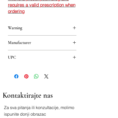
requires a valid prescription when
ordering
Warning
This is a prescription drug and requires
Manufacturer
a valid prescription when ordering
ALKALOID AD SKOPJE
UPC
5310001230562
Kontaktirajte nas
Za sva pitanja ili konzultacije, molimo
ispunite donji obrazac