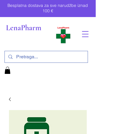
Besplatna dostava za sve narudžbe iznad
100 €
LenaPharm