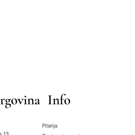
rgovina
Info
Pitanja
a 13