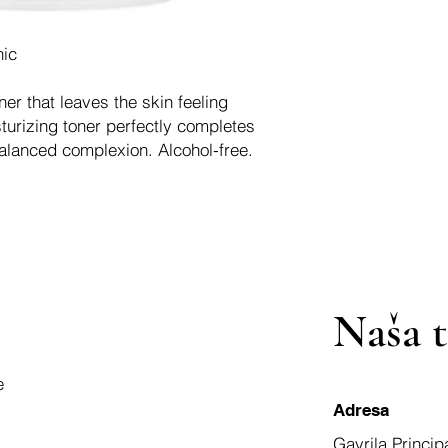
nic
oner that leaves the skin feeling
turizing toner perfectly completes
balanced complexion. Alcohol-free.
Naša t
e
Adresa
Gavrila Princip