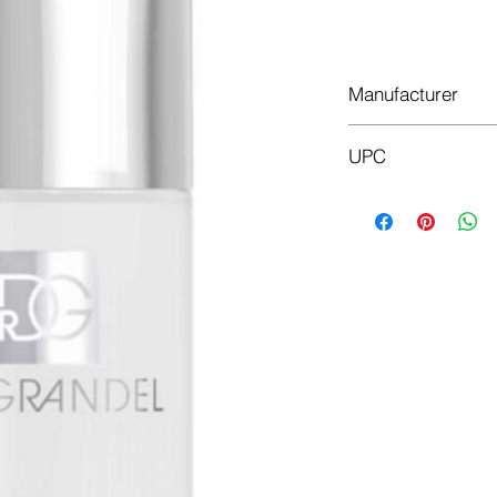
Do
Manufacturer
Dr.Grandel
UPC
4011396416166