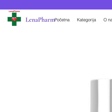
LenaPharm
Početna
Kategorija
O n