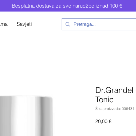
Besplatna dostava za sve narudžbe iznad 100 €
ama
Savjeti
Dr.Grandel 
Tonic
Šifra proizvoda: 006431
Cijena
20,00 €