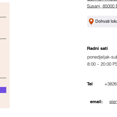
Susanj, 85000 
Dohvati lok
Radni sati
ponedjeljak-su
8:00 – 20:00 P
+3826
Tel
ele
email: