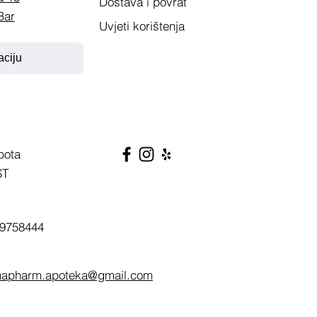
Dostava i povrat
Bar
Uvjeti korištenja
aciju
bota
ST
9758444
napharm.apoteka@gmail.com