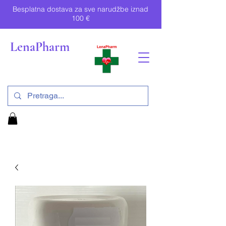
Besplatna dostava za sve narudžbe iznad
100 €
LenaPharm