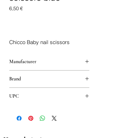
Cijena
6,50 €
Dodaj u košaricu
Chicco Baby nail scissors
Manufacturer
Artsana, S.p.A.
Brand
Chicco
UPC
8058664009923