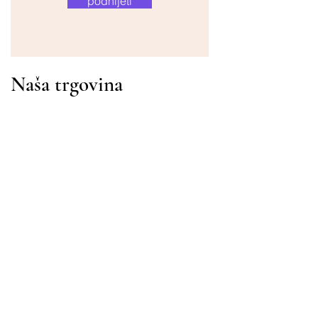
podnijeti
Naša trgovina
Adresa
Gavrila Principa 13
Susanj, 85000 Bar
Dohvati lokaciju
Info
Pitanja
Dostava i povrat
Uvjeti korištenja