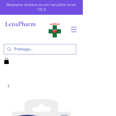
Besplatna dostava za sve narudžbe iznad
100 €
LenaPharm