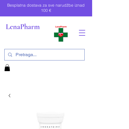
Besplatna dostava za sve narudžbe iznad
100 €
LenaPharm