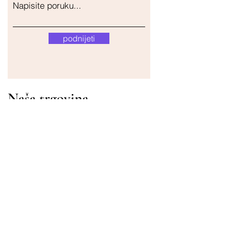
Napisite poruku...
podnijeti
Naša trgovina
Adresa
Gavrila Principa 13
Susanj, 85000 Bar
Dohvati lokaciju
Info
Pitanja