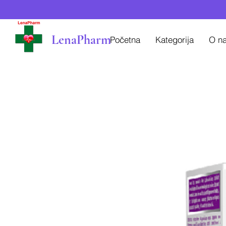
LenaPharm
Početna
Kategorija
O n