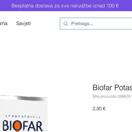
Besplatna dostava za sve narudžbe iznad 100 €
ama
Savjeti
Biofar Pot
Šifra proizvoda: 006678
Cijena
2,30 €
Do