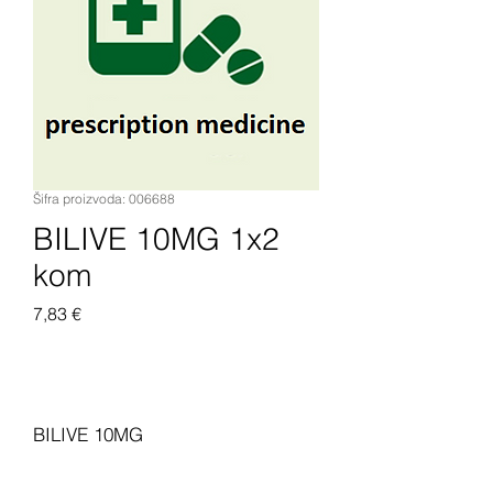
Šifra proizvoda: 006688
BILIVE 10MG 1x2
kom
Cijena
7,83 €
Dodaj u košaricu
BILIVE 10MG