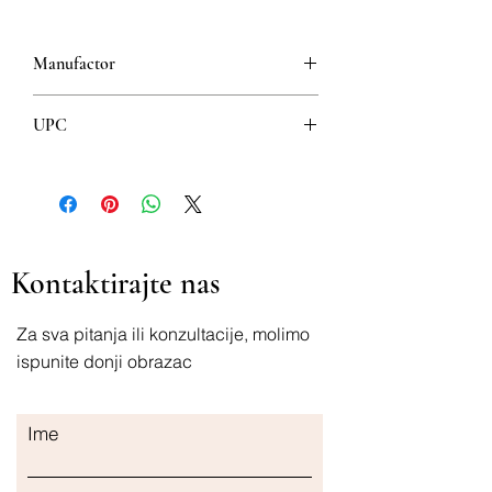
Manufactor
PHARMASWISS D.O.O., BEOGRAD
UPC
8606007084474
Kontaktirajte nas
Za sva pitanja ili konzultacije, molimo
ispunite donji obrazac
Ime