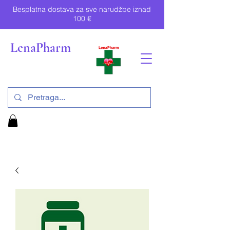
Besplatna dostava za sve narudžbe iznad
100 €
LenaPharm