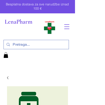
Besplatna dostava za sve narudžbe iznad
100 €
LenaPharm