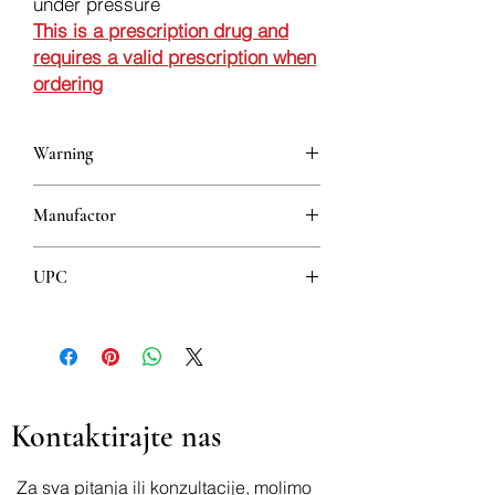
under pressure
This is a prescription drug and
requires a valid prescription when
ordering
Warning
This is a prescription drug and requires
Manufactor
a valid prescription when ordering
ISTITUTO DE ANGELI S.R.L.
UPC
8606103075024
Kontaktirajte nas
Za sva pitanja ili konzultacije, molimo