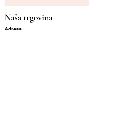
Naša trgovina
Adresa
Gavrila Principa 13
Susanj, 85000 Bar
Dohvati lokaciju
Info
Pitanja
Dostava i povrat
Uvjeti korištenja
Radni sati