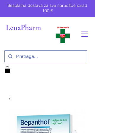
Besplatna dostava za sve narudžbe iznad
100 €
LenaPharm