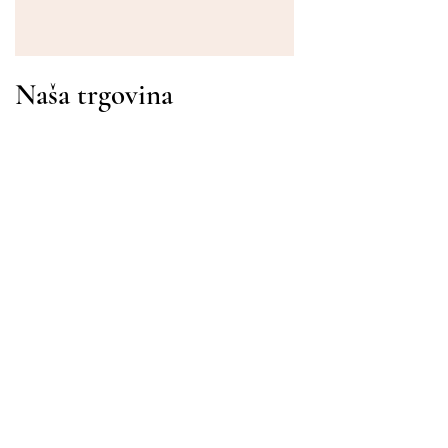
Naša trgovina
Adresa
Gavrila Principa 13
Susanj, 85000 Bar
Dohvati lokaciju
Info
Pitanja
Dostava i povrat
Uvjeti korištenja