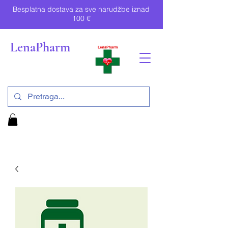
Besplatna dostava za sve narudžbe iznad
100 €
LenaPharm