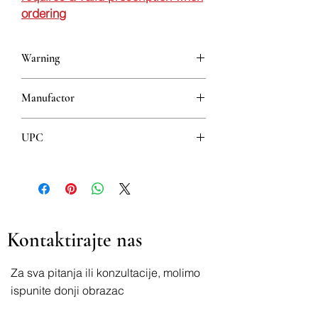
ordering
Warning
This is a prescription drug and requires
Manufactor
a valid prescription when ordering
Galenika
UPC
8608808100216
Kontaktirajte nas
Za sva pitanja ili konzultacije, molimo
ispunite donji obrazac