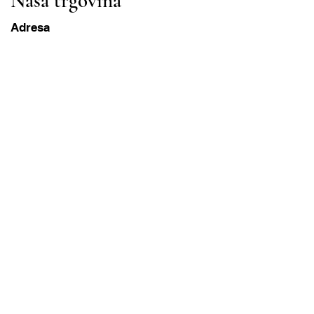
Naša trgovina
Adresa
Gavrila Principa 13
Susanj, 85000 Bar
Dohvati lokaciju
Info
Pitanja
Dostava i povrat
Uvjeti korištenja
Radni sati
ponedjeljak-subota
8:00 – 20:00 PST