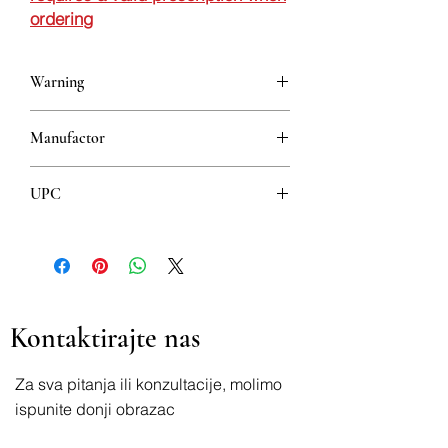
ordering
Warning
This is a prescription drug and requires
Manufactor
a valid prescription when ordering
Galenika
UPC
8608808100278
Kontaktirajte nas
Za sva pitanja ili konzultacije, molimo
ispunite donji obrazac