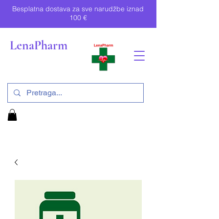
Besplatna dostava za sve narudžbe iznad
100 €
LenaPharm