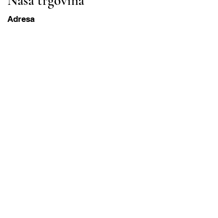
Naša trgovina
Adresa
Gavrila Principa 13
Susanj, 85000 Bar
Dohvati lokaciju
Info
Pitanja
Dostava i povrat
Uvjeti korištenja
Radni sati
ponedjeljak-subota
8:00 – 20:00 PST