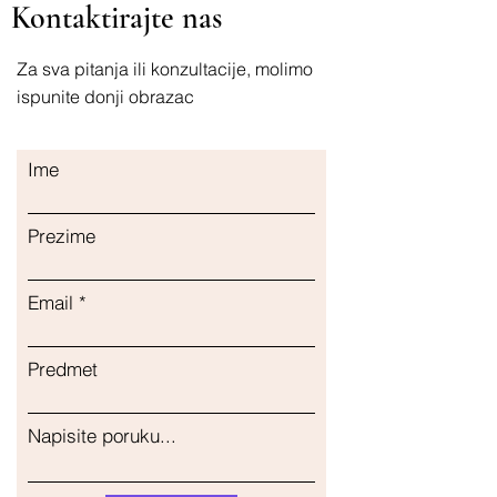
Kontaktirajte nas
Wipes Maramice Servietter
Feuchttücher Марамнице
Салфетки
Za sva pitanja ili konzultacije, molimo
Hemorrhoids Hemoroidi
ispunite donji obrazac
Hemoroider Hämorrhoiden
Хемороиди Геморрой
Chamomile Kamilica Kamille
Ime
Kamille Камилица Ромашка
Prezime
Email
Predmet
Napisite poruku...