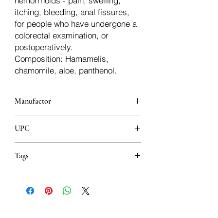
hemorrhoids - pain, swelling,
itching, bleeding, anal fissures,
for people who have undergone a
colorectal examination, or
postoperatively.
Composition: Hamamelis,
chamomile, aloe, panthenol.
Manufactor
Pharmanova
UPC
8606004137678
Tags
Hygiene Higijena Hygiene
Hygiene Хигијена Гигиена
Soothing Umirujuće Beroligende
Beruhigend Умирујуће
Успокаивающее