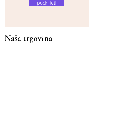
podnijeti
Naša trgovina
Adresa
Gavrila Principa 13
Susanj, 85000 Bar
Dohvati lokaciju
Info
Pitanja
Dostava i povrat
Uvjeti korištenja