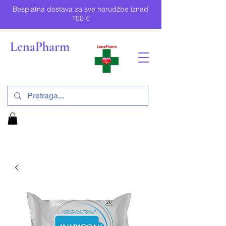
Besplatna dostava za sve narudžbe iznad
100 €
LenaPharm