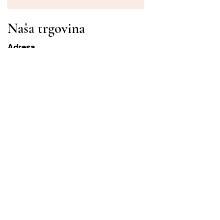
Naša trgovina
Adresa
Gavrila Principa 13
Susanj, 85000 Bar
Dohvati lokaciju
Info
Pitanja
Dostava i povrat
Uvjeti korištenja
Radni sati