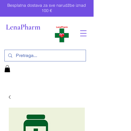
Besplatna dostava za sve narudžbe iznad
100 €
LenaPharm