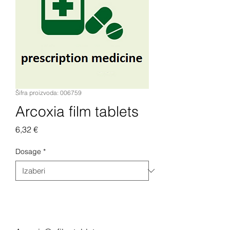
Šifra proizvoda: 006759
Arcoxia film tablets
Cijena
6,32 €
Dosage
*
Dodaj u košaricu