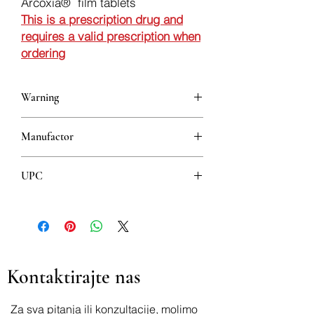
Arcoxia® film tablets
This is a prescription drug and
requires a valid prescription when
ordering
Warning
This is a prescription drug and requires
Manufactor
a valid prescription when ordering
ORGANON HEIST B.V.
UPC
60mg 8606111403109
90mg 8606111403116
120mg 8606111403123
Kontaktirajte nas
Za sva pitanja ili konzultacije, molimo