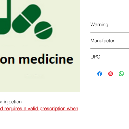
Do
Warning
This is a prescriptio
Manufactor
prescription when or
Alkaloid
UPC
5310001206413
r injection
nd requires a valid prescription when