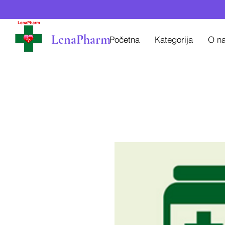
LenaPharm
Početna
Kategorija
O n