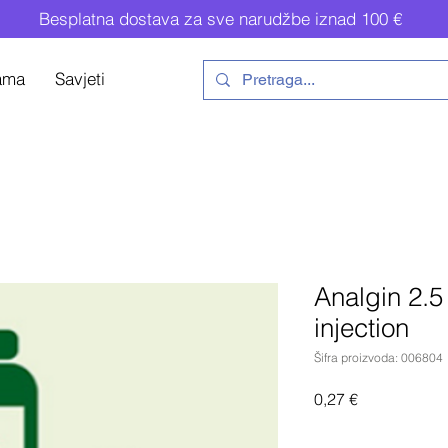
Besplatna dostava za sve narudžbe iznad 100 €
ama
Savjeti
Analgin 2.5
injection
Šifra proizvoda: 006804
Cijena
0,27 €