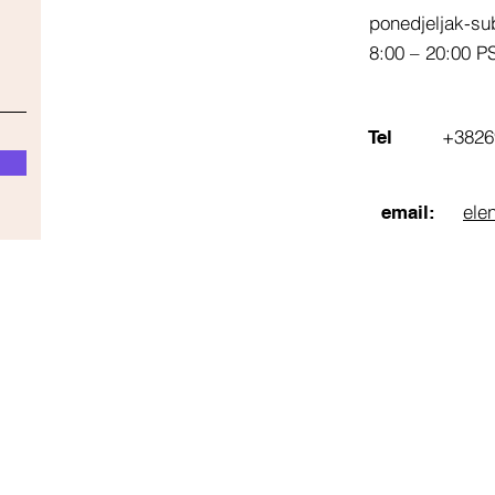
ponedjeljak-su
8:00 – 20:00 P
+3826
Tel
ele
email: