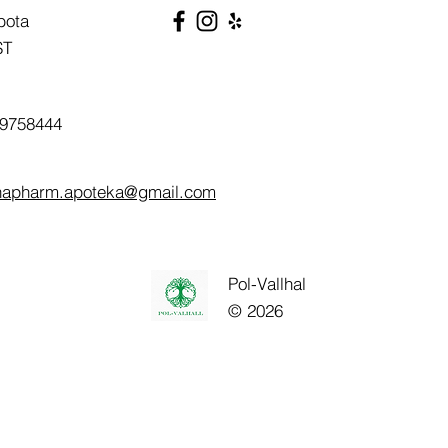
bota
ST
9758444
napharm.apoteka@gmail.com
Pol-Vallhal
© 2026