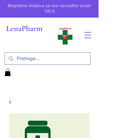
Besplatna dostava za sve narudžbe iznad
100 €
LenaPharm