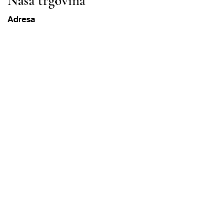
Naša trgovina
Adresa
Gavrila Principa 13
Susanj, 85000 Bar
Dohvati lokaciju
Info
Pitanja
Dostava i povrat
Uvjeti korištenja
Radni sati
ponedjeljak-subota
8:00 – 20:00 PST