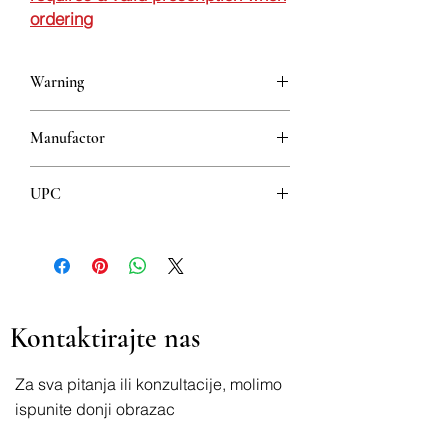
ordering
Warning
This is a prescription drug and requires
Manufactor
a valid prescription when ordering
KRKA D.D., NOVO MESTO
UPC
3838989594824
Kontaktirajte nas
Za sva pitanja ili konzultacije, molimo
ispunite donji obrazac