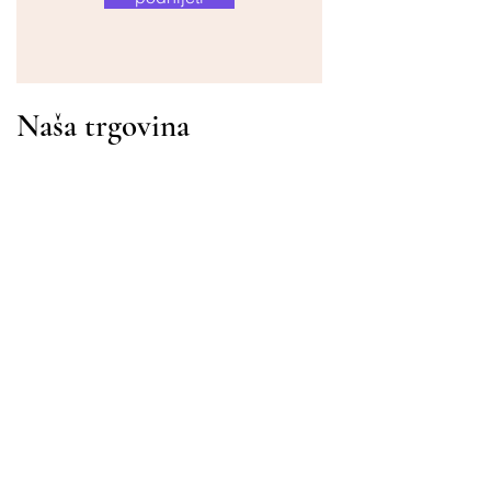
Naša trgovina
Adresa
Gavrila Principa 13
Susanj, 85000 Bar
Dohvati lokaciju
Info
Pitanja
Dostava i povrat
Uvjeti korištenja