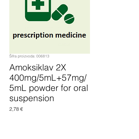
Šifra proizvoda: 006813
Amoksiklav 2X
400mg/5mL+57mg/
5mL powder for oral
suspension
Cijena
2,78 €
Dodaj u košaricu