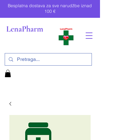
Besplatna dostava za sve narudžbe iznad
100 €
LenaPharm