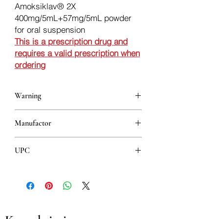
Amoksiklav® 2X
400mg/5mL+57mg/5mL powder
for oral suspension
This is a prescription drug and
requires a valid prescription when
ordering
Warning
This is a prescription drug and requires
Manufactor
a valid prescription when ordering
SANDOZ GMBH
UPC
8606010892295