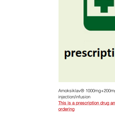
Amoksiklav® 1000mg+200mg p
injection/infusion
This is a prescription drug a
ordering