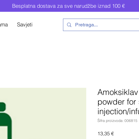
Besplatna dostava za sve narudžbe iznad 100 €
ama
Savjeti
Amoksikla
powder for 
injection/in
Šifra proizvoda: 006815
Cijena
13,35 €