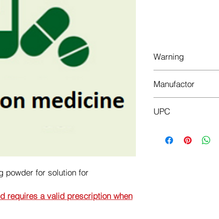
Do
Warning
This is a prescriptio
Manufactor
prescription when or
SANDOZ GMBH
UPC
8606010892752
owder for solution for
nd requires a valid prescription when