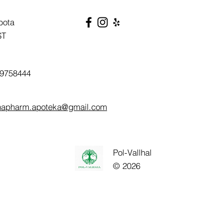
bota
ST
9758444
napharm.apoteka@gmail.com
Pol-Vallhal
© 2026