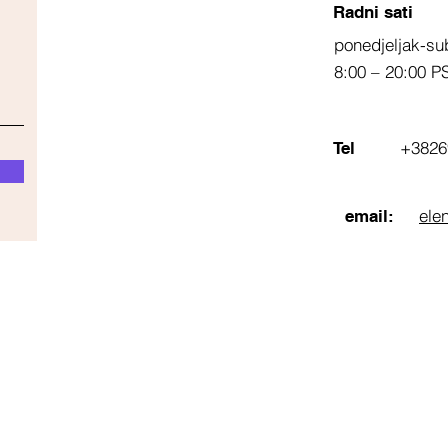
Radni sati
ponedjeljak-su
8:00 – 20:00 P
+3826
Tel
ele
email: