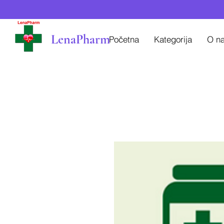
LenaPharm
Početna
Kategorija
O n