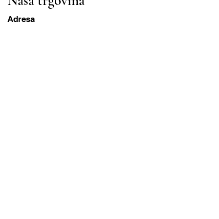
Naša trgovina
Adresa
Gavrila Principa 13
Susanj, 85000 Bar
Dohvati lokaciju
Info
Pitanja
Dostava i povrat
Uvjeti korištenja
Radni sati
ponedjeljak-subota
8:00 – 20:00 PST