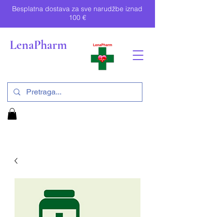
Besplatna dostava za sve narudžbe iznad
100 €
LenaPharm