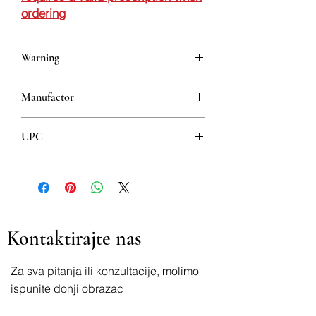
ordering
Warning
This is a prescription drug and requires
Manufactor
a valid prescription when ordering
Krka
UPC
3838989635602
Kontaktirajte nas
Za sva pitanja ili konzultacije, molimo
ispunite donji obrazac