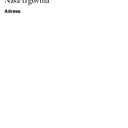
Naša trgovina
Adresa
Gavrila Principa 13
Susanj, 85000 Bar
Dohvati lokaciju
Info
Pitanja
Dostava i povrat
Uvjeti korištenja
Radni sati
ponedjeljak-subota
8:00 – 20:00 PST