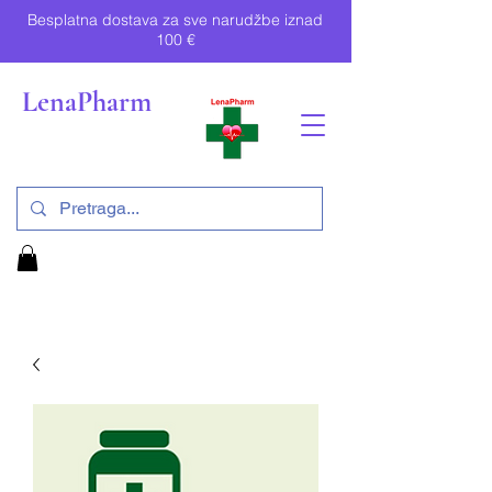
Besplatna dostava za sve narudžbe iznad
100 €
LenaPharm