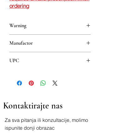
ordering
Warning
This is a prescription drug and requires
Manufactor
a valid prescription when ordering
Krka
UPC
3838989601676
Kontaktirajte nas
Za sva pitanja ili konzultacije, molimo
ispunite donji obrazac