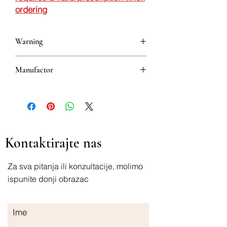
ordering
Warning
This is a prescription drug and requires
Manufactor
a valid prescription when ordering
5310001189952
Kontaktirajte nas
Za sva pitanja ili konzultacije, molimo
ispunite donji obrazac
Ime