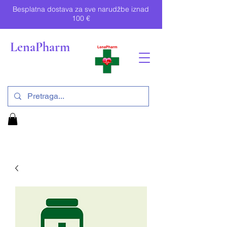
Besplatna dostava za sve narudžbe iznad
100 €
LenaPharm